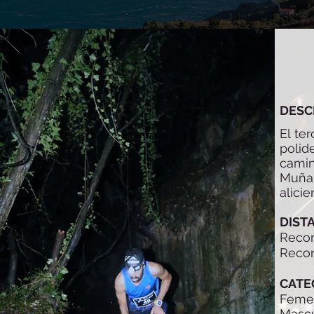
DESC
El te
poli
camin
Muñar
alicie
DIST
Recor
Recor
CATE
Feme
Mascu