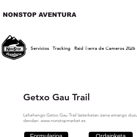
NONSTOP AVENTURA
Hasiera
Berriak
Erron
Inicio
Servicios
Tracking
Raid Tierra de Cameros 2026
Izen-emateak
Getxo Gau Trail
Lehehengo Getxo Gau Trail lasterketan izena emango duzu!
dendan:
www.nonstopmarket.es
Formularioa
Ordainketa