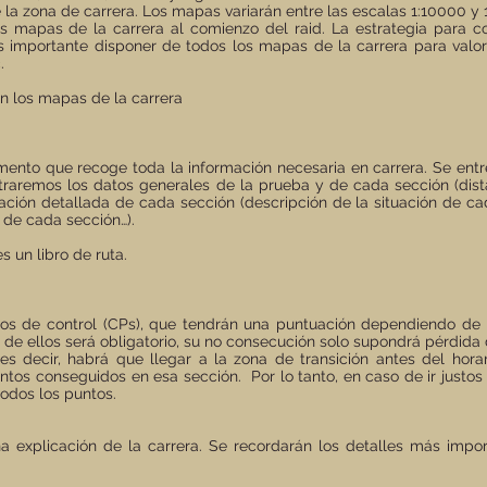
e la zona de carrera. Los mapas variarán entre las escalas 1:10000 y 
os mapas de la carrera al comienzo del raid. La estrategia para 
s importante disponer de todos los mapas de la carrera para valora
.
en los mapas de la carrera
cumento que recoge toda la información necesaria en carrera. Se en
traremos los datos generales de la prueba y de cada sección (dista
ación detallada de cada sección (descripción de la situación de ca
 de cada sección…).
 un libro de ruta.
s de control (CPs), que tendrán una puntuación dependiendo de su 
o de ellos será obligatorio, su no consecución solo supondrá pérdida
s decir, habrá que llegar a la zona de transición antes del horari
tos conseguidos en esa sección. Por lo tanto, en caso de ir justos
todos los puntos.
 explicación de la carrera. Se recordarán los detalles más impor