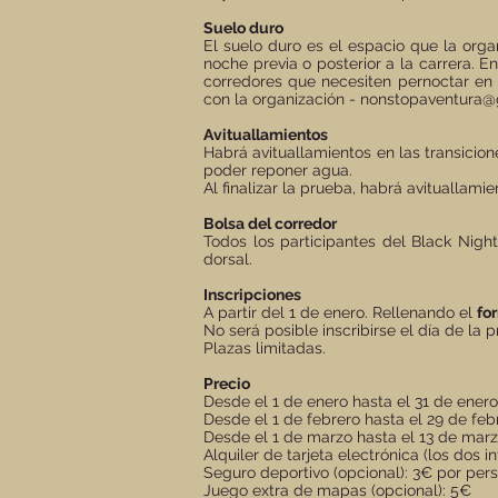
Suelo duro
El suelo duro es el espacio que la org
noche previa o posterior a la carrera. E
corredores que necesiten pernoctar en
con la organización -
nonstopaventura@
Avituallamientos
Habrá avituallamientos en las transicio
poder reponer agua.
Al finalizar la prueba, habrá avituallam
Bolsa del corredor
Todos los participantes del Black Nigh
dorsal.
Inscripciones
A partir del 1 de enero. Rellenando el
fo
No será posible inscribirse el día de la 
Plazas limitadas.
Precio
Desde el 1 de enero hasta el 31 de ener
Desde el 1 de febrero hasta el 29 de fe
Desde el 1 de marzo hasta el 13 de mar
Alquiler de tarjeta electrónica (los dos 
Seguro deportivo (opcional): 3€ por per
Juego extra de mapas (opcional): 5€