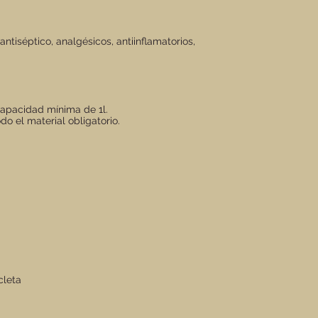
antiséptico, analgésicos, antiinflamatorios,
capacidad mínima de 1l.
do el material obligatorio.
cleta