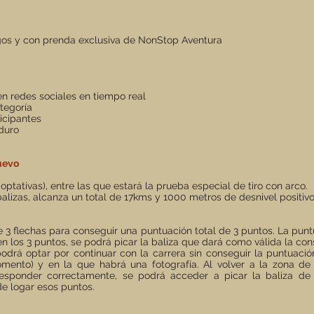
gos y con prenda exclusiva de NonStop Aventura
.
en redes sociales en tiempo real
tegoría
ticipantes
 duro
uevo
 optativas), entre las que estará la prueba especial de tiro con arco.
balizas, alcanza un total de 17kms y 1000 metros de desnivel positivo
e 3 flechas para conseguir una puntuación total de 3 puntos. La pu
uen los 3 puntos, se podrá picar la baliza que dará como válida la co
podrá optar por continuar con la carrera sin conseguir la puntuaci
mento) y en la que habrá una fotografía. Al volver a la zona de 
responder correctamente, se podrá acceder a picar la baliza d
e logar esos puntos.