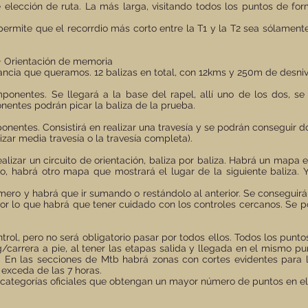
e elección de ruta. La más larga, visitando todos los puntos de fo
 permite que el recorrdio más corto entre la T1 y la T2 sea sólamen
 + Orientación de memoria
tancia que queramos. 12 balizas en total, con 12kms y 250m de desniv
ponentes. Se llegará a la base del rapel, allí uno de los dos, se
entes podrán picar la baliza de la prueba.
ponentes. Consistirá en realizar una travesía y se podrán conseguir
izar media travesía o la travesía completa).
alizar un circuito de orientación, baliza por baliza. Habrá un mapa 
to, habrá otro mapa que mostrará el lugar de la siguiente baliza. 
ero y habrá que ir sumando o restándolo al anterior. Se conseguirán
 por lo que habrá que tener cuidado con los controles cercanos. Se po
ol, pero no será obligatorio pasar por todos ellos. Todos los punt
g/carrera a pie, al tener las etapas salida y llegada en el mismo pun
. En las secciones de Mtb habrá zonas con cortes evidentes para 
 exceda de las 7 horas.
s categorías oficiales que obtengan un mayor número de puntos en e