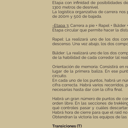
Etapa con infinidad de posibilidades d
1300 metros de desnivel.
La logística organzativa de carrera nos
de 200m y 500 de bajada.
-Etapa 3:
Carrera a pie + Rapel + Búlder
Etapa circular que permite hacer la dis
Rapel: La realizará uno de los dos com
descenso. Una vez abajo, los dos compon
Búlder: La realizará uno de los dos com
de la habilidad de cada corredor (al real
Orientación de memoria: Consistirá en re
lugar de la primera baliza. En ese pun
circuito.
En cada uno de los puntos, habrá un núm
cifra correcta. Habrá varios recorridos,
necesarias hasta dar con la cifra final.
Habrá un gran número de puntos de contr
orden libre. En las secciones de trekkin
qué controles pasar y cuáles descartar
Habrá hora de cierre para que el raid no
Obtendran la victoria los equipos de la
Transiciones (T)