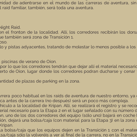
tunidad de adentrarse en el mundo de las carreras de aventura, s
el raid familiar, también, será toda una aventura.
Night Raid.
 el fronton de la localidad. Allí, los corredores recibirán los dor
ue también será zona de Transición 1.
oso.
lo y pistas adyacentes, tratando de molestar lo menos posible a los 
 piscinas de verano de Oion.
por lo que los corredores tendrán que dejar allí el material necesari
bierto de Oion, lugar donde los corredores podran ducharse y cenar
antidad de plazas de parking en la zona.
era poco habitual en los raids de aventura de nuestro entorno, ya 
ística antes de la carrera (no después) será un poco más compleja.
culo a la localidad de Kripan. Allí, se realizará el registro y se rec
erial necesario para la Etapa 2 en el lugar señalado con su número d
an, uno de los dos corredores del equipo (sólo uno) bajará en coche
ción, dejará una bolsa/caja (con material para la Etapa 3) en la zona
Kripan.
la bolsa/caja que los equipos dejen en la Transición 1 con el mate
/caja sólo la volveréis a ver al final de la carrera, no en la Transició