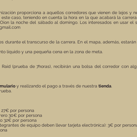
anización proporciona a aquellos corredores que vienen de lejos y 
n este caso, teniendo en cuenta la hora en la que acabará la carrer
 Oion la noche del sábado al domingo. Los interesados en usar el
gmail.com
nes durante el transcurso de la carrera. En el mapa, además, estará
iento líquido y una pequeña cena en la zona de meta.
t Raid (prueba de 7horas), recibirán una bolsa del corredor con al
rmulario
y realizando el pago a través de nuestra
tienda
.
prueba.
o 27€ por persona
brero 30€ por persona
zo 32€ por persona
integrantes de equipo deben llevar tarjeta electrónica): 3€ por person
sona