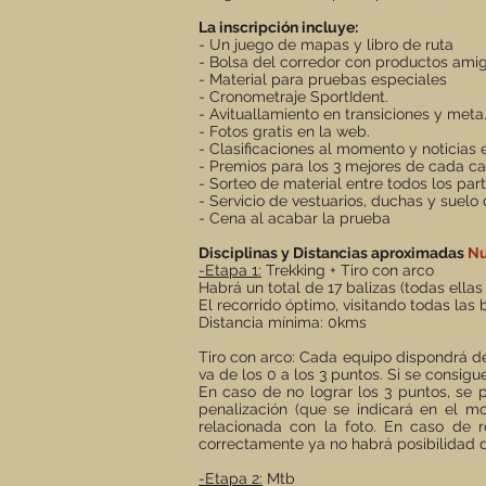
La inscripción incluye:
- Un juego de mapas y libro de ruta
- Bolsa del corredor con productos ami
- Material para pruebas especiales
- Cronometraje SportIdent.
- Avituallamiento en transiciones y meta
- Fotos gratis en la web.
- Clasificaciones al momento y noticias 
- Premios para los 3 mejores de cada ca
- Sorteo de material entre todos los par
- Servicio de vestuarios, duchas y suelo
- Cena al acabar la prueba
Disciplinas y Distancias aproximadas
N
-Etapa 1:
Trekking + Tiro con arco
Habrá un total de 17 balizas (todas ellas
El recorrido óptimo, visitando todas las 
Distancia mínima: 0kms
Tiro con arco: Cada equipo dispondrá d
va de los 0 a los 3 puntos. Si se consig
En caso de no lograr los 3 puntos, se 
penalización (que se indicará en el mo
relacionada con la foto. En caso de 
correctamente ya no habrá posibilidad d
-Etapa 2:
Mtb