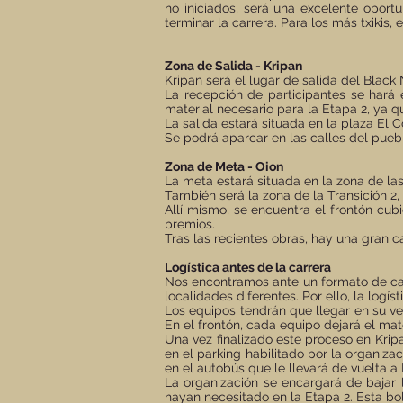
no iniciados, será una excelente opor
terminar la carrera. Para los más txikis, 
Zona de Salida - Kripan
Kripan será el lugar de salida del Black 
La recepción de participantes se hará en
material necesario para la Etapa 2, ya q
La salida estará situada en la plaza El C
Se podrá aparcar en las calles del pueb
Zona de Meta - Oion
La meta estará situada en la zona de las
También será la zona de la Transición 2, 
Allí mismo, se encuentra el frontón cu
premios.
Tras las recientes obras, hay una gran c
Logística antes de la carrera
Nos encontramos ante un formato de carr
localidades diferentes. Por ello, la log
Los equipos tendrán que llegar en su vehí
En el frontón, cada equipo dejará el mat
Una vez finalizado este proceso en Krip
en el parking habilitado por la organiza
en el autobús que le llevará de vuelta a 
La organización se encargará de bajar 
hayan necesitado en la Etapa 2. Esta bolsa