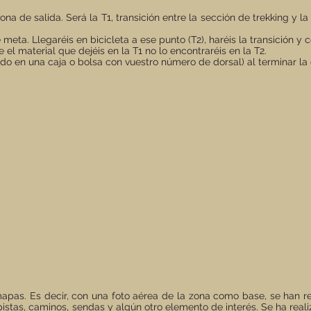
na de salida. Será la T1, transición entre la sección de trekking y 
eta. Llegaréis en bicicleta a ese punto (T2), haréis la transición y 
el material que dejéis en la T1 no lo encontraréis en la T2.
ado en una caja o bolsa con vuestro número de dorsal) al terminar la 
omapas. Es decir, con una foto aérea de la zona como base, se han 
s, pistas, caminos, sendas y algún otro elemento de interés. Se ha re